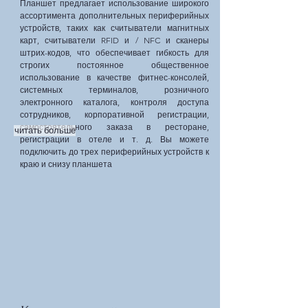
Планшет предлагает использование широкого
ассортимента дополнительных периферийных
устройств, таких как считыватели магнитных
карт, считыватели RFID и / NFC и сканеры
штрих-кодов, что обеспечивает гибкость для
строгих постоянное общественное
использование в качестве фитнес-консолей,
системных терминалов, розничного
электронного каталога, контроля доступа
сотрудников, корпоративной регистрации,
самостоятельного заказа в ресторане,
читать больше
регистрации в отеле и т. д. Вы можете
подключить до трех периферийных устройств к
краю и снизу планшета